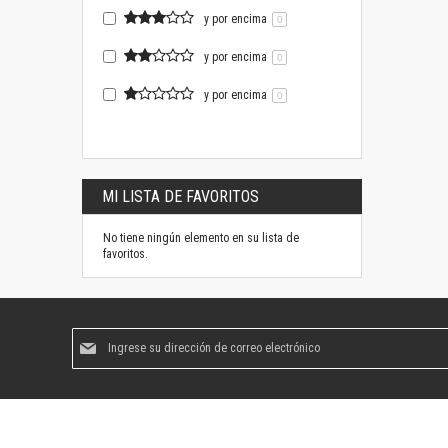
y por encima
0
y por encima
0
y por encima
0
MI LISTA DE FAVORITOS
No tiene ningún elemento en su lista de
favoritos.
Suscríbase
al
boletín
informativo: