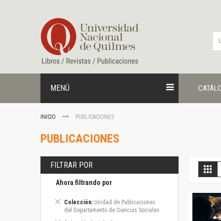
Ir
al
contenido
MENÚ
CATÁL
INICIO
PUBLICACIONES
PUBLICACIONES
FILTRAR POR
V
Gril
c
Ahora filtrando por
Eliminar
Colección
Unidad de Publicaciones
este
del Departamento de Ciencias Sociales
artículo