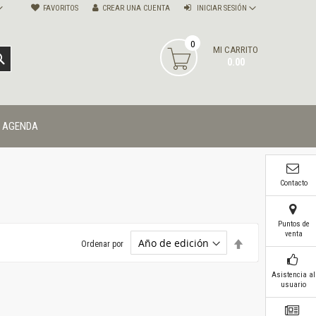
FAVORITOS
CREAR UNA CUENTA
INICIAR SESIÓN
0
MI CARRITO
BUSCAR
0.00
AGENDA
Contacto
Puntos de
venta
Establecer
Ordenar por
dirección
descendente
Asistencia al
usuario