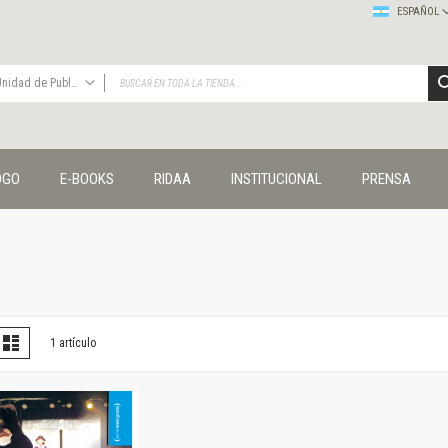
ESPAÑOL
Unidad de Publicaciones del Departamento de Ciencias Sociales
TODAS
Publicaciones
OGO
E-BOOKS
RIDAA
INSTITUCIONAL
PRENSA
Editorial
Colecciones
Administración y economía
Coedición UNQ / Clacso
Coedición UNQ / UNC
Comunicación y cultura
Crímenes y violencias
er
la
Lista
1
artículo
omo
Cuadernos universitarios
Derechos humanos
Ediciones especiales
Géneros