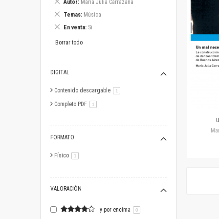
Eliminar
Autor
María Julia Carrazana
este
Eliminar
Temas
Música
artículo
este
Eliminar
En venta
Si
artículo
este
artículo
Borrar todo
DIGITAL
Contenido descargable
artículo
1
Completo PDF
artículo
1
U
Mar
FORMATO
Físico
artículo
1
VALORACIÓN
y por encima
0