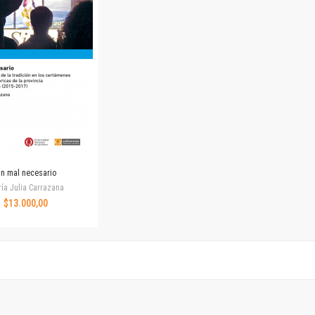
Horizontes en las artes
La ideología argentina y latinoamericana
Las ciudades y las ideas
Serie Nuevas aproximaciones
Serie Clásicos latinoamericanos
Medios&redes
Música y ciencia
Serie Arte sonoro
Nuevos enfoques en ciencia y tecnología
Sociedad-tecnología-ciencia
n mal necesario
Serie digital
ía Julia Carrazana
Territorio y acumulación: conflictividades y alternativas
$13.000,00
Textos y lecturas en ciencias sociales
Serie Punto de encuentros
Publicaciones periódicas
Prismas
Redes
Revista de Ciencias Sociales. Primera época