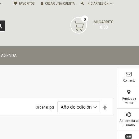
FAVORITOS
CREAR UNA CUENTA
INICIAR SESIÓN
0
MI CARRITO
BUSCAR
0.00
AGENDA
Contacto
Puntos de
venta
Establecer
Ordenar por
dirección
descendente
Asistencia al
usuario