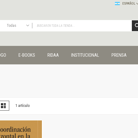
ESPAÑOL
Todas
TODAS
Publicaciones
OGO
E-BOOKS
RIDAA
INSTITUCIONAL
PRENSA
Editorial
Colecciones
Administración y economía
Coedición UNQ / Clacso
Coedición UNQ / UNC
Comunicación y cultura
Crímenes y violencias
er
la
Lista
1
artículo
omo
Cuadernos universitarios
Derechos humanos
Ediciones especiales
Géneros