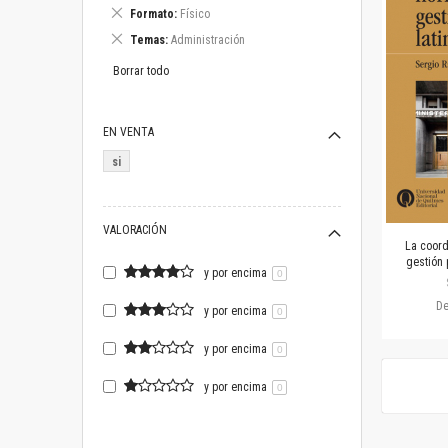
este
Eliminar
Formato
Físico
artículo
este
Eliminar
Temas
Administración
artículo
este
artículo
Borrar todo
EN VENTA
si
VALORACIÓN
La coord
gestión 
y por encima
0
D
y por encima
0
y por encima
0
y por encima
0