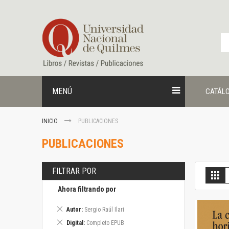
Ir
al
contenido
MENÚ
CATÁL
INICIO
PUBLICACIONES
PUBLICACIONES
FILTRAR POR
V
Gril
c
Ahora filtrando por
Eliminar
Autor
Sergio Raúl Ilari
este
Eliminar
Digital
Completo EPUB
artículo