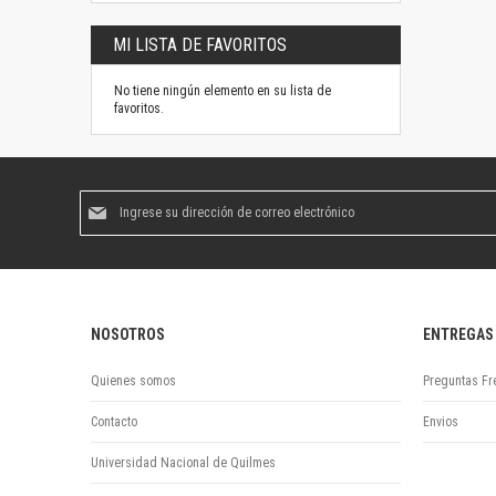
MI LISTA DE FAVORITOS
No tiene ningún elemento en su lista de
favoritos.
Suscríbase
al
boletín
informativo:
NOSOTROS
ENTREGAS
Quienes somos
Preguntas Fr
Contacto
Envios
Universidad Nacional de Quilmes