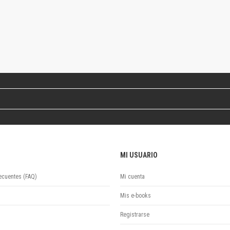
Revista de Ciencias Sociales. Segunda época
Fondo editorial
Biomedicina
Coediciones
Jornadas académicas
La ideología argentina
Libros de arte
Otros títulos
Textos para la enseñanza universitaria
Intersecciones
Convergencia. Entre memoria y sociedad
Filosofía y ciencia
MI USUARIO
Política
Serie Clásica
ecuentes (FAQ)
Mi cuenta
Serie Contemporánea
Mis e-books
Unidad de Publicaciones del Departamento de Ciencia y Tecnología
Colecciones
Registrarse
Universidad Virtual de Quilmes