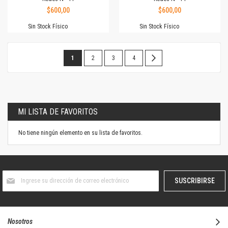
$600,00
$600,00
Sin Stock Físico
Sin Stock Físico
Página
Estás
Página
Página
Página
Página
Siguiente
1
2
3
4
leyendo
la
página
MI LISTA DE FAVORITOS
No tiene ningún elemento en su lista de favoritos.
Suscríbase
SUSCRIBIRSE
al
boletín
informativo:
Nosotros