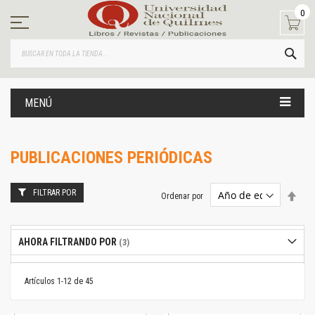
Ir
0
al
contenido
BUS
MENÚ
PUBLICACIONES PERIÓDICAS
FILTRAR POR
Estab
Ordenar por
dire
desc
AHORA FILTRANDO POR
Artículos
1
-
12
de
45