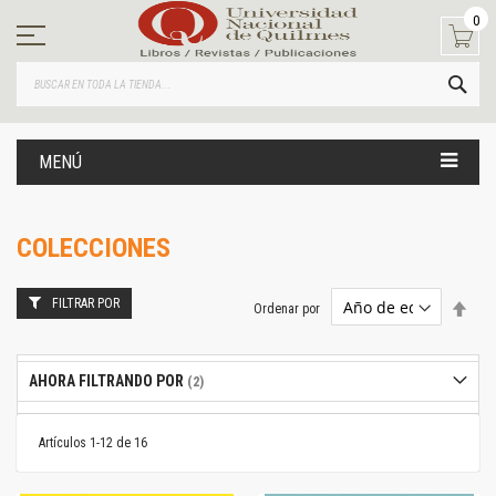
Ir
0
al
contenido
BUS
MENÚ
COLECCIONES
FILTRAR POR
Estab
Ordenar por
dire
desc
AHORA FILTRANDO POR
Artículos
1
-
12
de
16