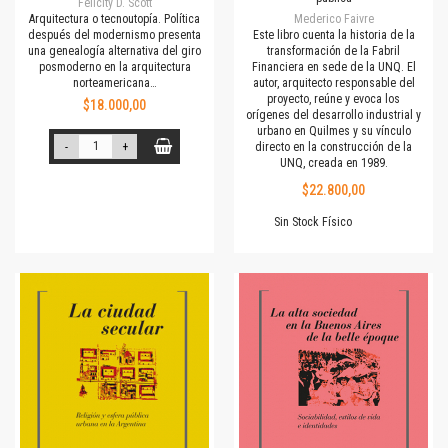
Felicity D. Scott
Arquitectura o tecnoutopía. Política
Mederico Faivre
después del modernismo presenta
Este libro cuenta la historia de la
una genealogía alternativa del giro
transformación de la Fabril
posmoderno en la arquitectura
Financiera en sede de la UNQ. El
norteamericana…
autor, arquitecto responsable del
proyecto, reúne y evoca los
$18.000,00
orígenes del desarrollo industrial y
urbano en Quilmes y su vínculo
-
+
directo en la construcción de la
UNQ, creada en 1989.
$22.800,00
Sin Stock Físico