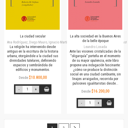
La ciudad secular
La alta sociedad en la Buenos Aires
de la belle époque
Ana Rodríguez, Diego Mauro, Ignacio Martínez, José Zanca, María Núñez, Martín Cast
La religión ha intervenido desde
Leandro Losada
antiguo en la escritura de la historia
Ante las visiones cristalizadas de la
urbana, otorgándole a la ciudad sus
“oligarquía” porteña en el momento
divinidades tutelares, definiendo
de su mayor opulencia, este libro
espacios y sembrándola de
propone una indagación fascinante:
edificios y monumentos.
¿cómo se produce la distinción
social en una ciudad cambiante, sin
$10.800,00
Desde
linajes arraigados, recorrida por
pulsiones igualitaristas desde...
-
+
$16.200,00
Desde
-
+
Página
Estás
Página
Página
Siguiente
1
2