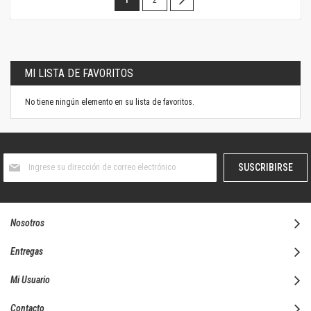
leyendo
la
página
MI LISTA DE FAVORITOS
No tiene ningún elemento en su lista de favoritos.
Suscríbase
SUSCRIBIRSE
al
boletín
informativo:
Nosotros
Entregas
Mi Usuario
Contacto