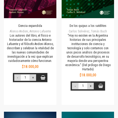
Ciencia expandida
De los quipus a los satélites
Alonso Andoni, Antonio Lafuente
Carlos Solivérez, Tomás Buch
Los autores del libro, el físico e
"Hoy no existen en la Argentina
historiador de la ciencia Antonio
historias de sus principales
Lafuente y el filósofo Andoni Alonso,
instituciones de ciencia y
describen y celebran la vitalidad de
tecnología y solo contamos con
las nuevas comunidades de
unos pocos análisis de procesos
investigación a la vez que explican
de desarrollo tecnológico, en su
cuidadosamente cómo funcionan.
mayoría desde una perspectiva
económica." (Del prólogo de Diego
$18.000,00
Hurtado)
$18.000,00
-
+
-
+