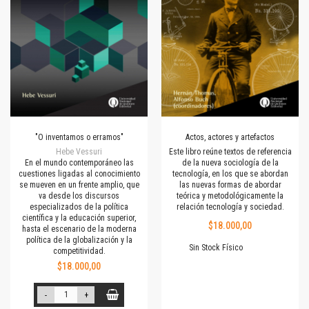
"O inventamos o erramos"
Actos, actores y artefactos
Hebe Vessuri
Este libro reúne textos de referencia
En el mundo contemporáneo las
de la nueva sociología de la
cuestiones ligadas al conocimiento
tecnología, en los que se abordan
se mueven en un frente amplio, que
las nuevas formas de abordar
va desde los discursos
teórica y metodológicamente la
especializados de la política
relación tecnología y sociedad.
científica y la educación superior,
$18.000,00
hasta el escenario de la moderna
política de la globalización y la
Sin Stock Físico
competitividad.
$18.000,00
-
+