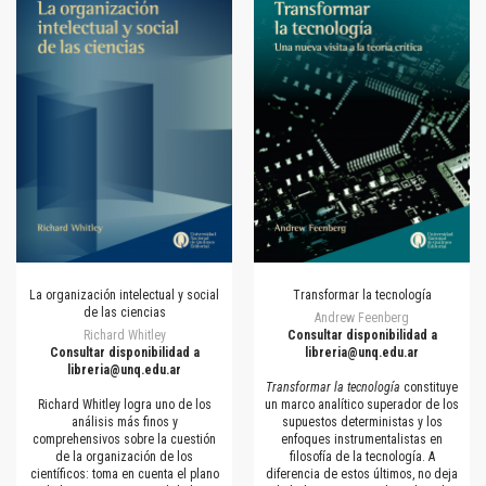
La organización intelectual y social
Transformar la tecnología
de las ciencias
Andrew Feenberg
Richard Whitley
Consultar disponibilidad a
Consultar disponibilidad a
libreria@unq.edu.ar
libreria@unq.edu.ar
Transformar la tecnología
constituye
Richard Whitley logra uno de los
un marco analítico superador de los
análisis más finos y
supuestos deterministas y los
comprehensivos sobre la cuestión
enfoques instrumentalistas en
de la organización de los
filosofía de la tecnología. A
científicos: toma en cuenta el plano
diferencia de estos últimos, no deja