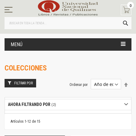
Ir
0
al
contenido
BUS
MENÚ
COLECCIONES
FILTRAR POR
Estab
Ordenar por
dire
desc
AHORA FILTRANDO POR
Artículos
1
-
12
de
15