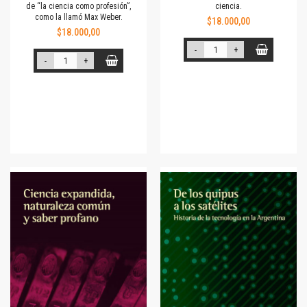
de “la ciencia como profesión”,
ciencia.
como la llamó Max Weber.
$18.000,00
$18.000,00
-
+
-
+