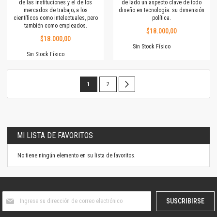
de las instituciones y el de los
de lado un aspecto clave de todo
mercados de trabajo; a los
diseño en tecnología: su dimensión
científicos como intelectuales, pero
política.
también como empleados.
$18.000,00
$18.000,00
Sin Stock Físico
Sin Stock Físico
Página
Estás
Página
Página
Siguiente
1
2
leyendo
la
página
MI LISTA DE FAVORITOS
No tiene ningún elemento en su lista de favoritos.
Suscríbase
SUSCRIBIRSE
al
boletín