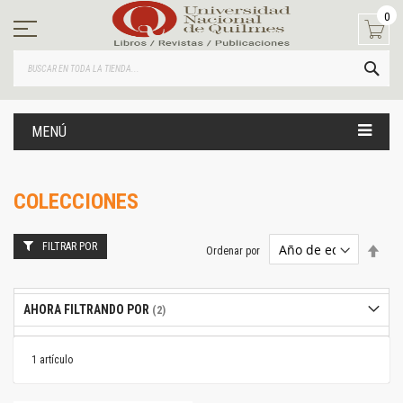
Ir
0
al
contenido
BUS
MENÚ
COLECCIONES
FILTRAR POR
Estab
Ordenar por
dire
desc
AHORA FILTRANDO POR
1
artículo