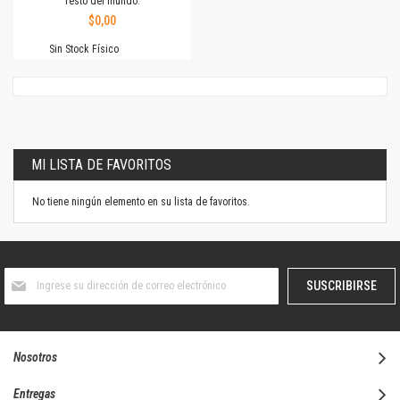
resto del mundo.
$0,00
Sin Stock Físico
MI LISTA DE FAVORITOS
No tiene ningún elemento en su lista de favoritos.
Suscríbase
SUSCRIBIRSE
al
boletín
informativo:
Nosotros
Entregas