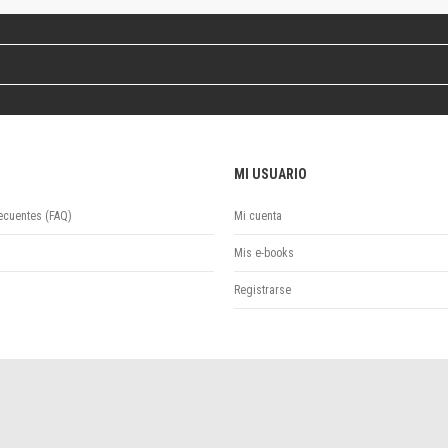
Colecciones
Ideas de Educación Virtual
Unidad de Publicaciones del Departamento de Economía y Administración
Colecciones
Otros títulos
Economía y Gestión
Economía y Sociedad
MI USUARIO
Series
Investigación
ecuentes (FAQ)
Mi cuenta
Unidad de Publicaciones del Departamento de Ciencias Sociales
Mis e-books
Series
Encuentros
Registrarse
Investigación
Tesis Grado
Tesis Posgrado
Cursos
Experiencias
Escuela de Artes