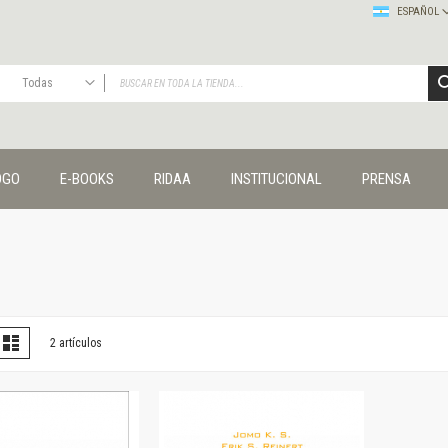
ESPAÑOL
Todas
TODAS
Publicaciones
OGO
E-BOOKS
RIDAA
INSTITUCIONAL
PRENSA
Editorial
Colecciones
Administración y economía
Coedición UNQ / Clacso
Coedición UNQ / UNC
Comunicación y cultura
Crímenes y violencias
er
la
Lista
2
artículos
omo
Cuadernos universitarios
Derechos humanos
Ediciones especiales
Géneros