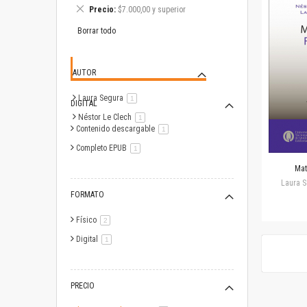
este
Eliminar
Precio
$7.000,00 y superior
artículo
este
artículo
Borrar todo
AUTOR
Laura Segura
artículo
1
DIGITAL
Néstor Le Clech
artículo
1
Contenido descargable
artículo
1
Completo EPUB
artículo
1
Mat
Laura S
FORMATO
Físico
artículo
2
Digital
artículo
1
PRECIO