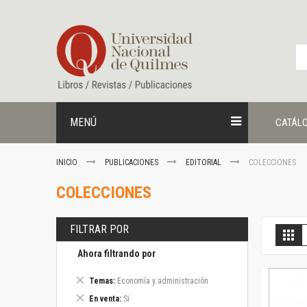
Ir
al
contenido
MENÚ
CATÁL
INICIO
PUBLICACIONES
EDITORIAL
COLECCIONES
COLECCIONES
FILTRAR POR
V
Gril
c
Ahora filtrando por
Eliminar
Temas
Economía y administración
este
Eliminar
En venta
Si
artículo