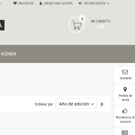
FAVORITOS
CREAR UNA CUENTA
INICIAR SESIÓN
0
MI CARRITO
BUSCAR
0.00
AGENDA
Contacto
Puntos de
venta
Establecer
Ordenar por
dirección
descendente
Asistencia al
usuario