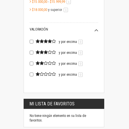
$15.000,00
-
$15.999,99
artículo
1
$18.000,00
y superior
artículo
1
VALORACIÓN
y por encima
0
y por encima
0
y por encima
0
y por encima
0
MI LISTA DE FAVORITOS
No tiene ningún elemento en su lista de
favoritos.