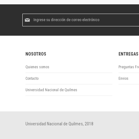
Suscríbase
al
boletín
informativo:
NOSOTROS
ENTREGAS
Quienes somos
Preguntas Fr
Contacto
Envios
Universidad Nacional de Quilmes
Universidad Nacional de Quilmes, 2018