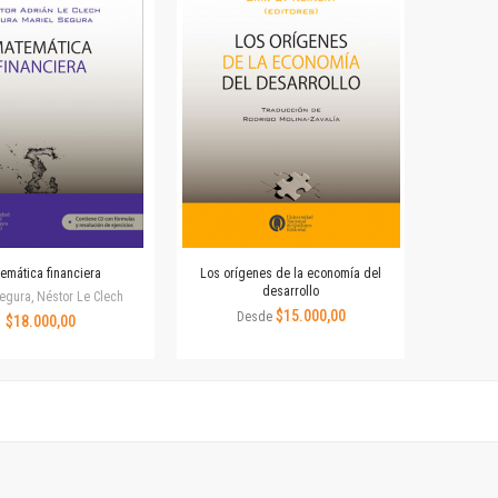
Horizontes en las artes
La ideología argentina y latinoamericana
Las ciudades y las ideas
Serie Nuevas aproximaciones
Serie Clásicos latinoamericanos
Medios&redes
Música y ciencia
Serie Arte sonoro
Nuevos enfoques en ciencia y tecnología
Sociedad-tecnología-ciencia
emática financiera
Los orígenes de la economía del
Serie digital
desarrollo
egura, Néstor Le Clech
Territorio y acumulación: conflictividades y alternativas
$15.000,00
Desde
$18.000,00
Textos y lecturas en ciencias sociales
Serie Punto de encuentros
Publicaciones periódicas
Prismas
Redes
Revista de Ciencias Sociales. Primera época