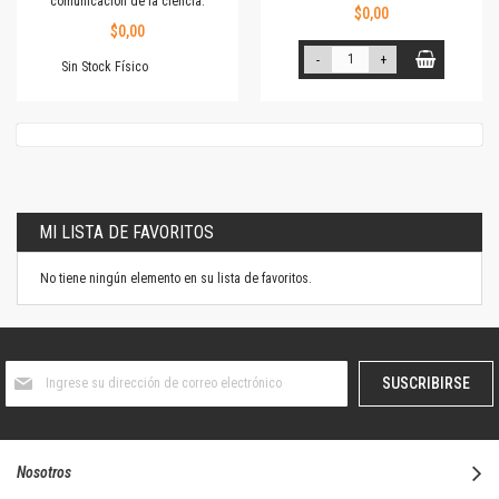
comunicación de la ciencia.
$0,00
$0,00
-
+
Sin Stock Físico
MI LISTA DE FAVORITOS
No tiene ningún elemento en su lista de favoritos.
Suscríbase
SUSCRIBIRSE
al
boletín
informativo:
Nosotros