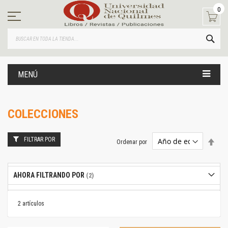
Ir
0
al
contenido
BUS
MENÚ
COLECCIONES
FILTRAR POR
Estab
Ordenar por
dire
desc
AHORA FILTRANDO POR
2
artículos