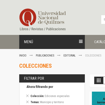
Ir
al
contenido
MENÚ
CATÁL
INICIO
PUBLICACIONES
EDITORIAL
COLECCIONES
COLECCIONES
FILTRAR POR
V
Gril
c
Ahora filtrando por
Eliminar
Colección
Ediciones especiales
este
Eliminar
Temas
Municipio y territorio
artículo