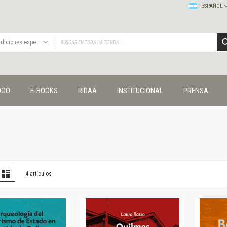
ESPAÑOL
Ediciones especiales
TODAS
Publicaciones
OGO
E-BOOKS
RIDAA
INSTITUCIONAL
PRENSA
Editorial
Colecciones
Administración y economía
Coedición UNQ / Clacso
Coedición UNQ / UNC
Comunicación y cultura
Crímenes y violencias
er
la
Lista
4
artículos
omo
Cuadernos universitarios
Derechos humanos
Ediciones especiales
Géneros