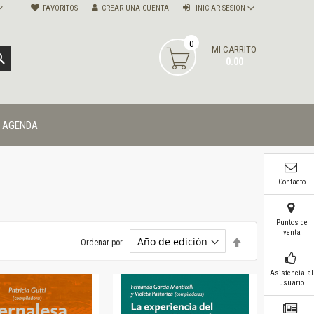
FAVORITOS
CREAR UNA CUENTA
INICIAR SESIÓN
0
MI CARRITO
BUSCAR
0.00
AGENDA
Contacto
Puntos de
venta
Establecer
Ordenar por
dirección
descendente
Asistencia al
usuario