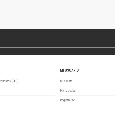
Colecciones
Ideas de Educación Virtual
Unidad de Publicaciones del Departamento de Economía y Administración
Colecciones
Otros títulos
Economía y Gestión
Economía y Sociedad
Series
Investigación
Unidad de Publicaciones del Departamento de Ciencias Sociales
Series
MI USUARIO
Encuentros
Investigación
ecuentes (FAQ)
Mi cuenta
Tesis Grado
Mis e-books
Tesis Posgrado
Cursos
Registrarse
Experiencias
Escuela de Artes