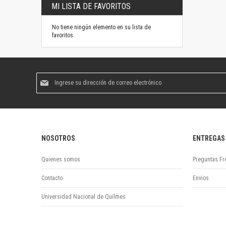
MI LISTA DE FAVORITOS
No tiene ningún elemento en su lista de
favoritos.
Suscríbase
al
boletín
informativo:
NOSOTROS
ENTREGAS
Quienes somos
Preguntas Fr
Contacto
Envios
Universidad Nacional de Quilmes