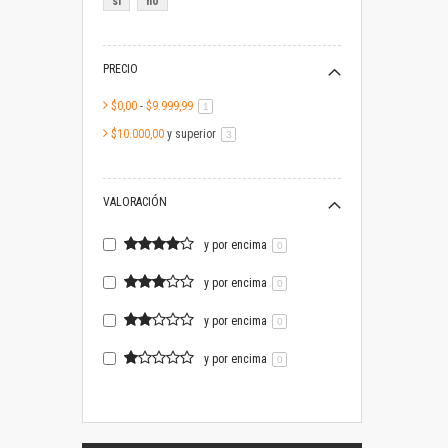
si
no
PRECIO
$0,00
-
$9.999,99
artículo
1
$10.000,00
y superior
artículo
3
VALORACIÓN
y por encima
0
y por encima
0
y por encima
0
y por encima
0