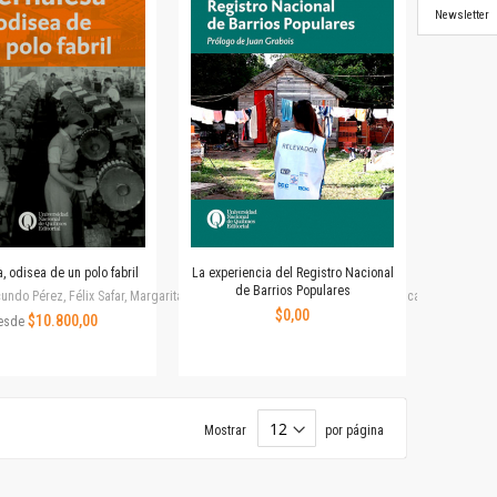
Newsletter
, odisea de un polo fabril
La experiencia del Registro Nacional
de Barrios Populares
undo Pérez, Félix Safar, Margarita Pierini, Martina V. Oddone, Mónica Rubalcaba, Pablo Navar
$0,00
$10.800,00
esde
Mostrar
por página