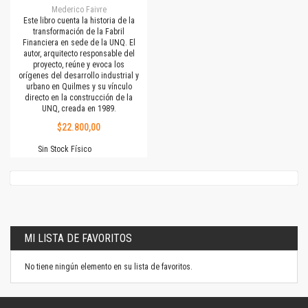
Mederico Faivre
Este libro cuenta la historia de la
transformación de la Fabril
Financiera en sede de la UNQ. El
autor, arquitecto responsable del
proyecto, reúne y evoca los
orígenes del desarrollo industrial y
urbano en Quilmes y su vínculo
directo en la construcción de la
UNQ, creada en 1989.
$22.800,00
Sin Stock Físico
MI LISTA DE FAVORITOS
No tiene ningún elemento en su lista de favoritos.