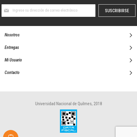
Suscríbase
SUSCRIBIRSE
al
boletín
informativo:
Nosotros
Entregas
Mi Usuario
Contacto
Universidad Nacional de Quilmes, 2018