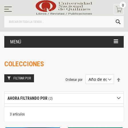
Ir
0
al
contenido
BUS
MENÚ
COLECCIONES
FILTRAR POR
Estab
Ordenar por
dire
desc
AHORA FILTRANDO POR
3
artículos