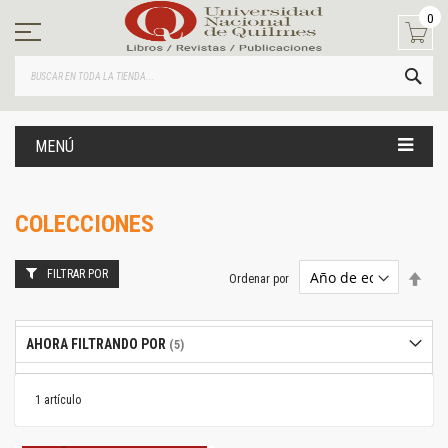
Ir
0
al
contenido
BUS
MENÚ
COLECCIONES
FILTRAR POR
Estab
Ordenar por
dire
desc
AHORA FILTRANDO POR
1
artículo