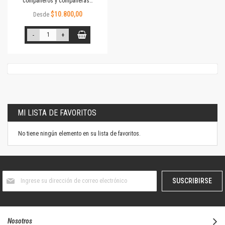
compañeros y compañeras…
$10.800,00
Desde
-
+
MI LISTA DE FAVORITOS
No tiene ningún elemento en su lista de favoritos.
Suscríbase
SUSCRIBIRSE
al
boletín
informativo:
Nosotros