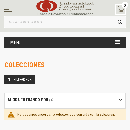
Ir
0
al
contenido
BUS
MENÚ
COLECCIONES
FILTRAR POR
AHORA FILTRANDO POR
No podemos encontrar productos que coincida con la selección.