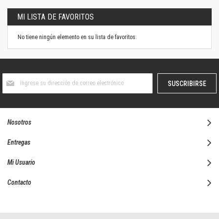
MI LISTA DE FAVORITOS
No tiene ningún elemento en su lista de favoritos.
Suscríbase
SUSCRIBIRSE
al
boletín
informativo:
Nosotros
Entregas
Mi Usuario
Contacto