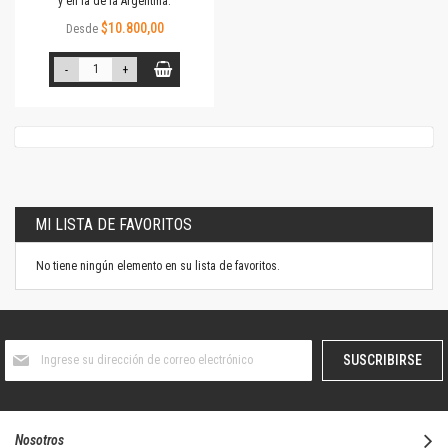
y en la de la Argentina.
$10.800,00
Desde
-
+
MI LISTA DE FAVORITOS
No tiene ningún elemento en su lista de favoritos.
Suscríbase
SUSCRIBIRSE
al
boletín
informativo:
Nosotros