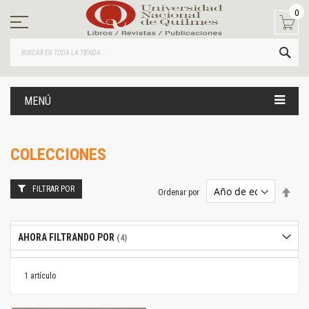
Ir
0
al
contenido
BUS
MENÚ
COLECCIONES
FILTRAR POR
Estab
Ordenar por
dire
desc
AHORA FILTRANDO POR
1
artículo