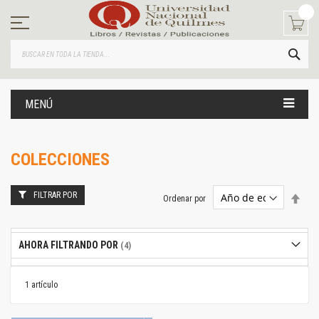
Ir
al
contenido
BUS
MENÚ
COLECCIONES
FILTRAR POR
Estab
Ordenar por
dire
desc
AHORA FILTRANDO POR
1
artículo