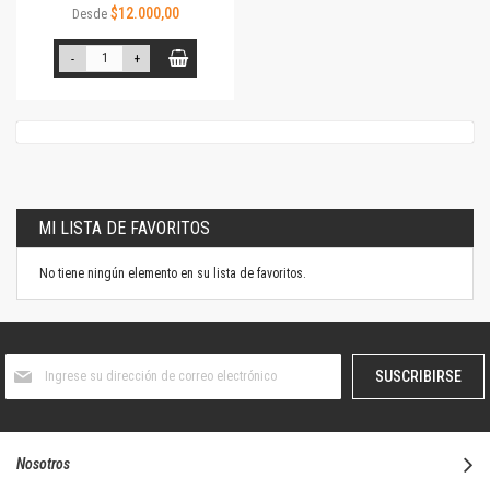
$12.000,00
Desde
-
+
MI LISTA DE FAVORITOS
No tiene ningún elemento en su lista de favoritos.
Suscríbase
SUSCRIBIRSE
al
boletín
informativo:
Nosotros