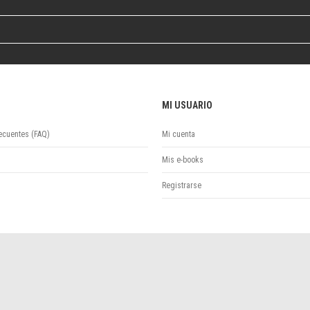
Revista de Ciencias Sociales. Segunda época
Fondo editorial
Biomedicina
Coediciones
Jornadas académicas
La ideología argentina
MI USUARIO
Libros de arte
Otros títulos
ecuentes (FAQ)
Mi cuenta
Textos para la enseñanza universitaria
Mis e-books
Intersecciones
Convergencia. Entre memoria y sociedad
Registrarse
Filosofía y ciencia
Política
Serie Clásica
Serie Contemporánea
Unidad de Publicaciones del Departamento de Ciencia y Tecnología
Colecciones
Universidad Virtual de Quilmes