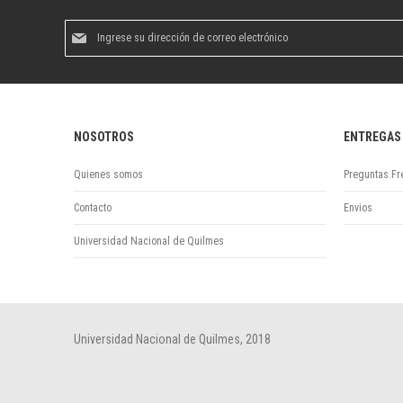
Suscríbase
al
boletín
informativo:
NOSOTROS
ENTREGAS
Quienes somos
Preguntas Fr
Contacto
Envios
Universidad Nacional de Quilmes
Universidad Nacional de Quilmes, 2018