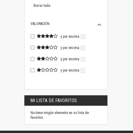
este
artículo
Borrar todo
VALORACIÓN
y por encima
0
y por encima
0
y por encima
0
y por encima
0
MI LISTA DE FAVORITOS
No tiene ningún elemento en su lista de
favoritos.