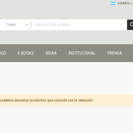
ESPAÑOL
Todas
TODAS
Publicaciones
OGO
E-BOOKS
RIDAA
INSTITUCIONAL
PRENSA
Editorial
Colecciones
Administración y economía
Coedición UNQ / Clacso
Coedición UNQ / UNC
Comunicación y cultura
Crímenes y violencias
podemos encontrar productos que coincida con la selección.
Cuadernos universitarios
Derechos humanos
Ediciones especiales
Géneros