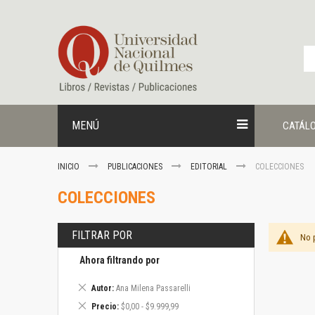
Ir
al
contenido
MENÚ
CATÁL
INICIO
PUBLICACIONES
EDITORIAL
COLECCIONES
COLECCIONES
FILTRAR POR
No 
Ahora filtrando por
Eliminar
Autor
Ana Milena Passarelli
este
Eliminar
Precio
$0,00 - $9.999,99
artículo