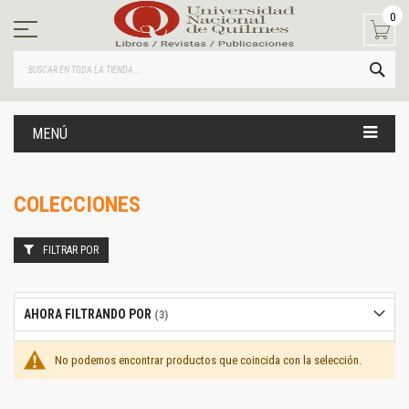
Ir
0
al
contenido
BUS
MENÚ
COLECCIONES
FILTRAR POR
AHORA FILTRANDO POR
No podemos encontrar productos que coincida con la selección.