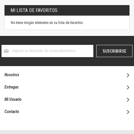
MI LISTA DE FAVORITOS
No tiene ningún elemento en su lista de favoritos.
Suscríbase
SUSCRIBIRSE
al
boletín
informativo:
Nosotros
Entregas
Mi Usuario
Contacto