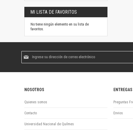
MI LISTA DE FAVORITOS
No tiene ningún elemento en su lista de
favoritos.
Suscríbase
al
boletín
informativo:
NOSOTROS
ENTREGAS
Quienes somos
Preguntas Fr
Contacto
Envios
Universidad Nacional de Quilmes