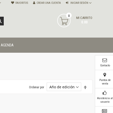
FAVORITOS
CREAR UNA CUENTA
INICIAR SESIÓN
0
MI CARRITO
BUSCAR
0.00
AGENDA
Contacto
Puntos de
venta
Establecer
Ordenar por
dirección
descendente
Asistencia al
usuario