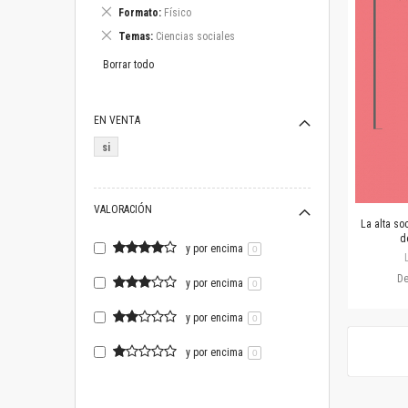
este
Eliminar
Formato
Físico
artículo
este
Eliminar
Temas
Ciencias sociales
artículo
este
artículo
Borrar todo
EN VENTA
si
VALORACIÓN
La alta so
d
y por encima
0
D
y por encima
0
y por encima
0
y por encima
0