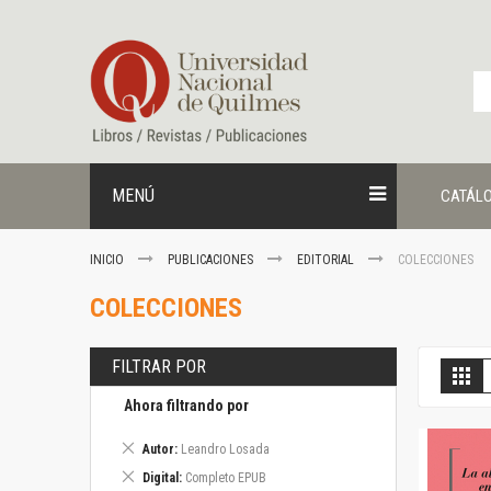
Ir
al
contenido
MENÚ
CATÁL
INICIO
PUBLICACIONES
EDITORIAL
COLECCIONES
COLECCIONES
FILTRAR POR
V
Gril
c
Ahora filtrando por
Eliminar
Autor
Leandro Losada
este
Eliminar
Digital
Completo EPUB
artículo