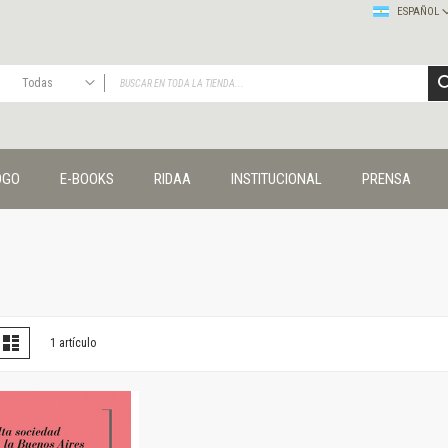
ESPAÑOL
Todas
TODAS
Publicaciones
OGO
E-BOOKS
RIDAA
INSTITUCIONAL
PRENSA
Editorial
Colecciones
Administración y economía
Coedición UNQ / Clacso
Coedición UNQ / UNC
Comunicación y cultura
Crímenes y violencias
er
la
Lista
1
artículo
omo
Cuadernos universitarios
Derechos humanos
Ediciones especiales
Géneros