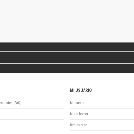
Revista de Ciencias Sociales. Segunda época
Fondo editorial
Biomedicina
Coediciones
Jornadas académicas
La ideología argentina
Libros de arte
Otros títulos
Textos para la enseñanza universitaria
Intersecciones
Convergencia. Entre memoria y sociedad
Filosofía y ciencia
MI USUARIO
Política
Serie Clásica
ecuentes (FAQ)
Mi cuenta
Serie Contemporánea
Mis e-books
Unidad de Publicaciones del Departamento de Ciencia y Tecnología
Colecciones
Registrarse
Universidad Virtual de Quilmes