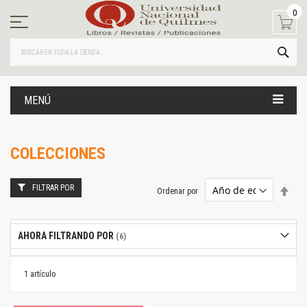
Ir
0
al
contenido
BUS
MENÚ
COLECCIONES
FILTRAR POR
Estab
Ordenar por
dire
desc
AHORA FILTRANDO POR
1
artículo