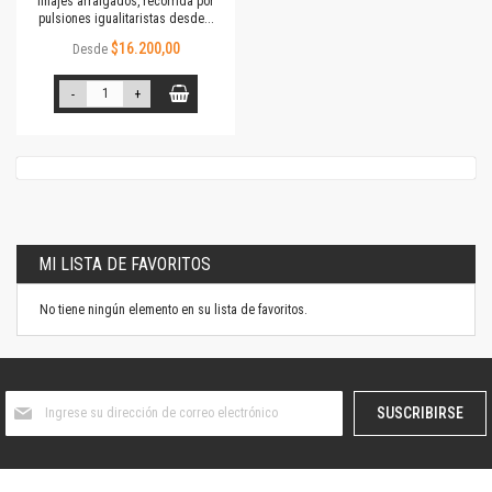
linajes arraigados, recorrida por
pulsiones igualitaristas desde...
$16.200,00
Desde
-
+
MI LISTA DE FAVORITOS
No tiene ningún elemento en su lista de favoritos.
Suscríbase
SUSCRIBIRSE
al
boletín
informativo: