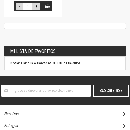
-
+
MI LISTA DE FAVORITOS
No tiene ningún elemento en su lista de favoritos.
Suscríbase
SUSCRIBIRSE
al
boletín
informativo:
Nosotros
Entregas