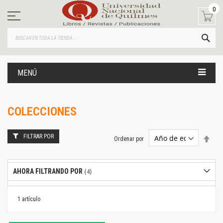
Ir
0
al
contenido
BUS
MENÚ
COLECCIONES
FILTRAR POR
Estab
Ordenar por
dire
desc
AHORA FILTRANDO POR
1
artículo