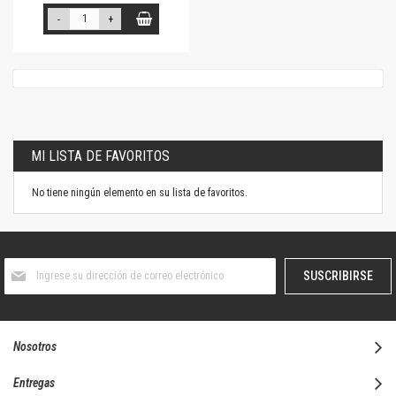
-
+
MI LISTA DE FAVORITOS
No tiene ningún elemento en su lista de favoritos.
Suscríbase
SUSCRIBIRSE
al
boletín
informativo:
Nosotros
Entregas