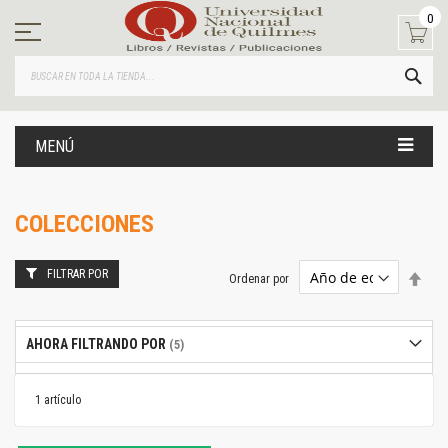
Ir
0
al
contenido
BUS
MENÚ
COLECCIONES
FILTRAR POR
Estab
Ordenar por
dire
desc
AHORA FILTRANDO POR
1
artículo