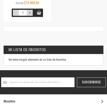
$10.800,00
Desde
-
+
MI LISTA DE FAVORITOS
No tiene ningún elemento en su lista de favoritos.
Suscríbase
SUSCRIBIRSE
al
boletín
informativo:
Nosotros