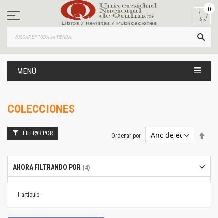
Ir
0
al
contenido
BUS
MENÚ
COLECCIONES
FILTRAR POR
Estab
Ordenar por
dire
desc
AHORA FILTRANDO POR
1
artículo