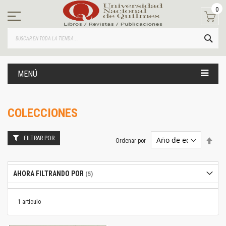
Ir
0
al
contenido
BUS
MENÚ
COLECCIONES
FILTRAR POR
Estab
Ordenar por
dire
desc
AHORA FILTRANDO POR
1
artículo