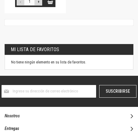
-
+
MI LISTA DE FAVORITOS
No tiene ningún elemento en su lista de favoritos.
Suscríbase
SUSCRIBIRSE
al
boletín
informativo:
Nosotros
Entregas