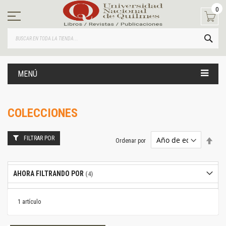
Ir
0
al
contenido
BUS
MENÚ
COLECCIONES
FILTRAR POR
Estab
Ordenar por
dire
desc
AHORA FILTRANDO POR
1
artículo