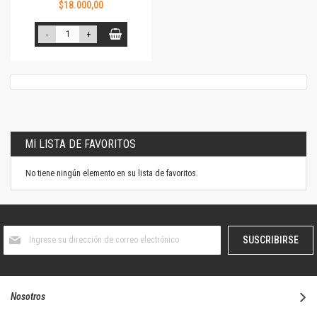
$18.000,00
-
+
MI LISTA DE FAVORITOS
No tiene ningún elemento en su lista de favoritos.
Suscríbase
SUSCRIBIRSE
al
boletín
informativo:
Nosotros