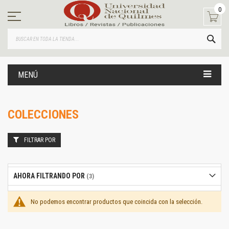
Ir
0
al
contenido
BUS
MENÚ
COLECCIONES
FILTRAR POR
AHORA FILTRANDO POR
No podemos encontrar productos que coincida con la selección.