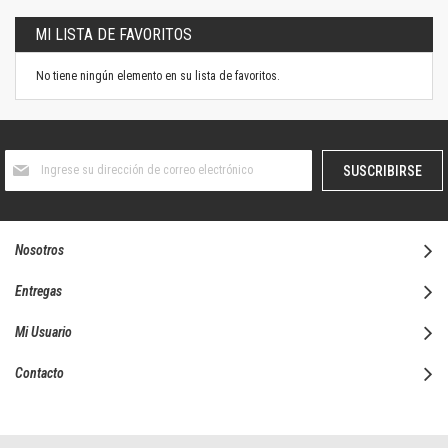
MI LISTA DE FAVORITOS
No tiene ningún elemento en su lista de favoritos.
Suscríbase
SUSCRIBIRSE
al
boletín
informativo:
Nosotros
Entregas
Mi Usuario
Contacto