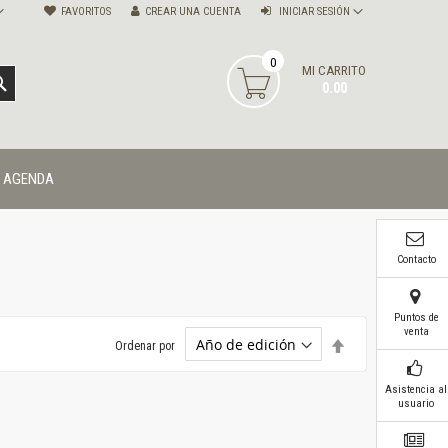
FAVORITOS
CREAR UNA CUENTA
INICIAR SESIÓN
0
MI CARRITO
BUSCAR
0.00
AGENDA
Contacto
Puntos de
venta
Establecer
Ordenar por
dirección
descendente
Asistencia al
usuario