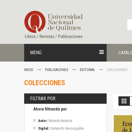
Ir
al
contenido
MENÚ
CATÁL
INICIO
PUBLICACIONES
EDITORIAL
COLECCIONES
COLECCIONES
FILTRAR POR
V
Gril
c
Ahora filtrando por
Eliminar
Autor
Rolando Astarita
este
Eliminar
Digital
Contenido descargable
artículo