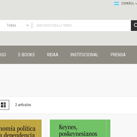
ESPAÑOL
Todas
TODAS
Publicaciones
OGO
E-BOOKS
RIDAA
INSTITUCIONAL
PRENSA
Editorial
Colecciones
Administración y economía
Coedición UNQ / Clacso
Coedición UNQ / UNC
Comunicación y cultura
Crímenes y violencias
er
la
Lista
2
artículos
omo
Cuadernos universitarios
Derechos humanos
Ediciones especiales
Géneros