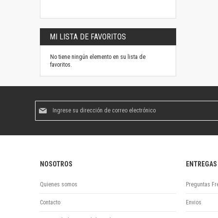
MI LISTA DE FAVORITOS
No tiene ningún elemento en su lista de
favoritos.
Suscríbase
al
boletín
informativo:
NOSOTROS
ENTREGAS
Quienes somos
Preguntas Fr
Contacto
Envios