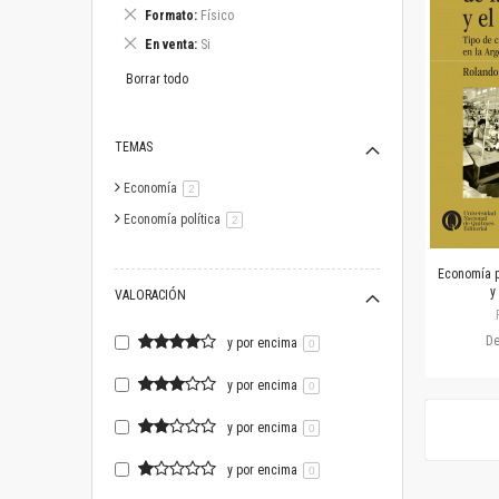
este
Eliminar
Formato
Físico
artículo
este
Eliminar
En venta
Si
artículo
este
artículo
Borrar todo
TEMAS
Economía
artículo
2
Economía política
artículo
2
Economía p
y
VALORACIÓN
D
y por encima
0
y por encima
0
y por encima
0
y por encima
0