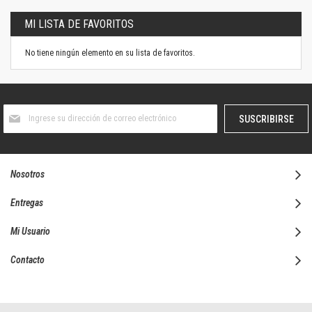
MI LISTA DE FAVORITOS
No tiene ningún elemento en su lista de favoritos.
Suscríbase
SUSCRIBIRSE
al
boletín
informativo:
Nosotros
Entregas
Mi Usuario
Contacto