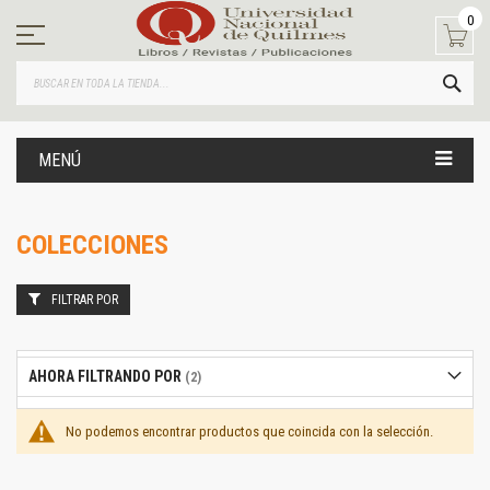
Ir
0
al
contenido
BUS
MENÚ
COLECCIONES
FILTRAR POR
AHORA FILTRANDO POR
No podemos encontrar productos que coincida con la selección.