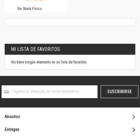
Sin Stock Físico
MI LISTA DE FAVORITOS
No tiene ningún elemento en su lista de favoritos.
Suscríbase
SUSCRIBIRSE
al
boletín
informativo:
Nosotros
Entregas