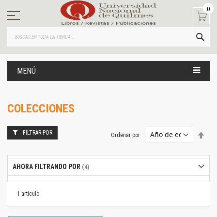
Ir
0
al
contenido
BUS
MENÚ
COLECCIONES
FILTRAR POR
Estab
Ordenar por
dire
desc
AHORA FILTRANDO POR
1
artículo