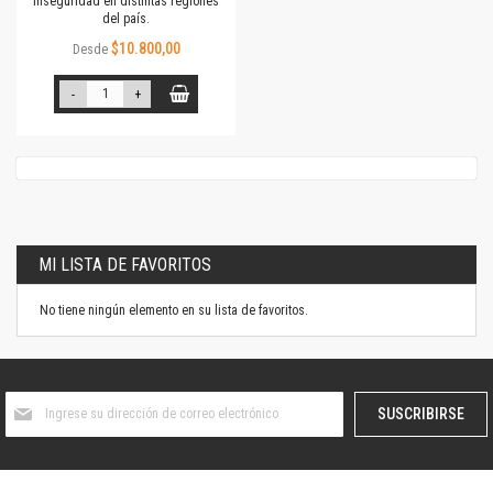
inseguridad en distintas regiones
del país.
$10.800,00
Desde
-
+
MI LISTA DE FAVORITOS
No tiene ningún elemento en su lista de favoritos.
Suscríbase
SUSCRIBIRSE
al
boletín
informativo: