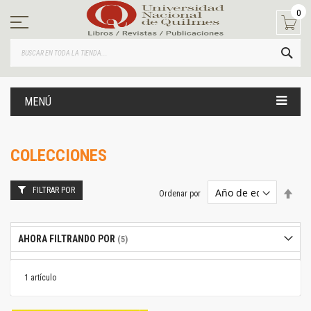
Ir
0
al
contenido
BUS
MENÚ
COLECCIONES
FILTRAR POR
Estab
Ordenar por
dire
desc
AHORA FILTRANDO POR
1
artículo