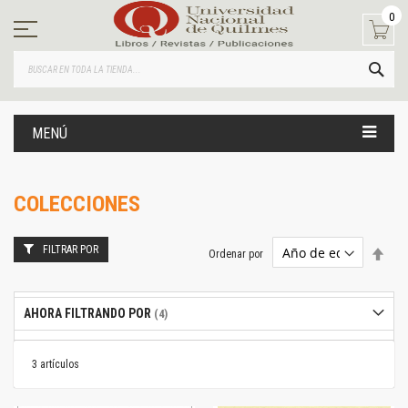
Ir
0
al
contenido
BUS
MENÚ
COLECCIONES
FILTRAR POR
Estab
Ordenar por
dire
desc
AHORA FILTRANDO POR
3
artículos