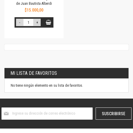
de Juan Bautista Alberdi
$15.000,00
-
+
MI LISTA DE FAVORITOS
No tiene ningún elemento en su lista de favoritos.
Suscríbase
SUSCRIBIRSE
al
boletín
informativo: