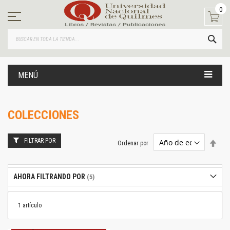
Ir
0
al
contenido
BUS
MENÚ
COLECCIONES
FILTRAR POR
Estab
Ordenar por
dire
desc
AHORA FILTRANDO POR
1
artículo