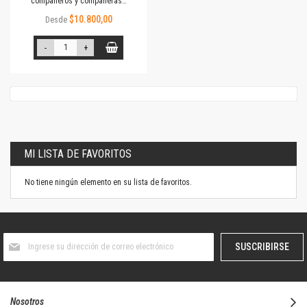
compañeros y compañeras…
$10.800,00
Desde
-
+
MI LISTA DE FAVORITOS
No tiene ningún elemento en su lista de favoritos.
Suscríbase
SUSCRIBIRSE
al
boletín
informativo:
Nosotros