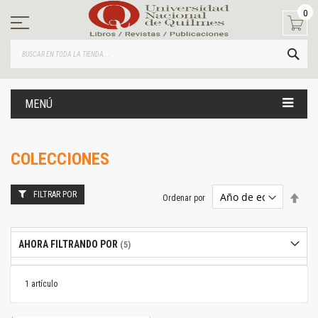
Ir
0
al
contenido
BUS
MENÚ
COLECCIONES
FILTRAR POR
Estab
Ordenar por
dire
desc
AHORA FILTRANDO POR
1
artículo