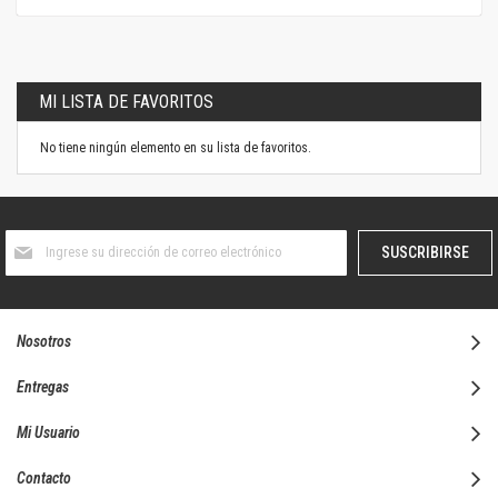
MI LISTA DE FAVORITOS
No tiene ningún elemento en su lista de favoritos.
Suscríbase
SUSCRIBIRSE
al
boletín
informativo:
Nosotros
Entregas
Mi Usuario
Contacto