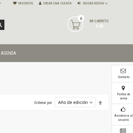
FAVORITOS
CREAR UNA CUENTA
INICIAR SESIÓN
0
MI CARRITO
BUSCAR
0.00
AGENDA
Contacto
Puntos de
venta
Establecer
Ordenar por
dirección
descendente
Asistencia al
usuario