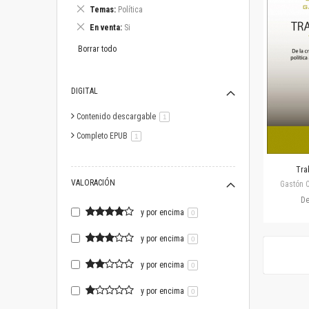
este
Eliminar
Temas
Política
artículo
este
Eliminar
En venta
Si
artículo
este
artículo
Borrar todo
DIGITAL
Contenido descargable
artículo
1
Completo EPUB
artículo
1
Trab
VALORACIÓN
Gastón C
D
y por encima
0
y por encima
0
y por encima
0
y por encima
0