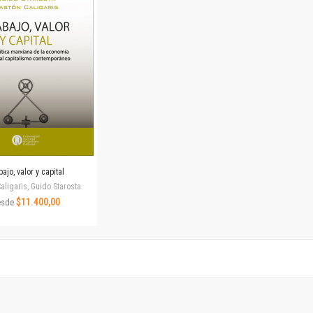
Horizontes en las artes
La ideología argentina y latinoamericana
Las ciudades y las ideas
Serie Nuevas aproximaciones
Serie Clásicos latinoamericanos
Medios&redes
Música y ciencia
Serie Arte sonoro
Nuevos enfoques en ciencia y tecnología
Sociedad-tecnología-ciencia
ajo, valor y capital
Serie digital
aligaris, Guido Starosta
Territorio y acumulación: conflictividades y alternativas
$11.400,00
esde
Textos y lecturas en ciencias sociales
Serie Punto de encuentros
Publicaciones periódicas
Prismas
Redes
Revista de Ciencias Sociales. Primera época