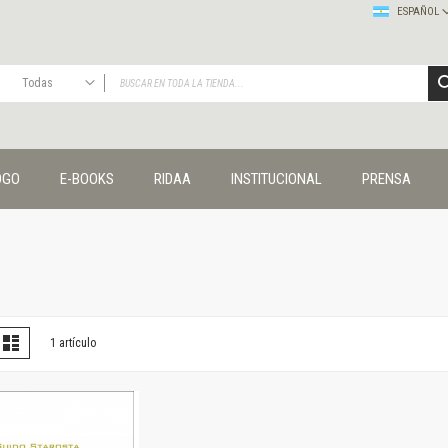
ESPAÑOL
Todas
TODAS
Publicaciones
OGO
E-BOOKS
RIDAA
INSTITUCIONAL
PRENSA
Editorial
Colecciones
Administración y economía
Coedición UNQ / Clacso
Coedición UNQ / UNC
Comunicación y cultura
Crímenes y violencias
er
la
Lista
1
artículo
omo
Cuadernos universitarios
Derechos humanos
Ediciones especiales
Géneros