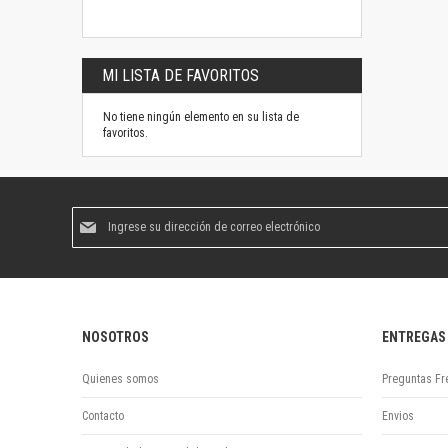
MI LISTA DE FAVORITOS
No tiene ningún elemento en su lista de
favoritos.
Suscríbase
al
boletín
informativo:
NOSOTROS
ENTREGAS
Quienes somos
Preguntas Fr
Contacto
Envios