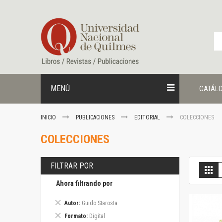
Ir
al
contenido
MENÚ
CATÁL
INICIO
PUBLICACIONES
EDITORIAL
COLECCIONES
COLECCIONES
FILTRAR POR
V
Gril
c
Ahora filtrando por
Eliminar
Autor
Guido Starosta
este
Eliminar
Formato
Digital
artículo