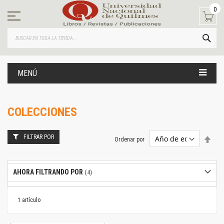
Ir
0
al
contenido
BUS
MENÚ
COLECCIONES
FILTRAR POR
Estab
Ordenar por
dire
desc
AHORA FILTRANDO POR
1
artículo