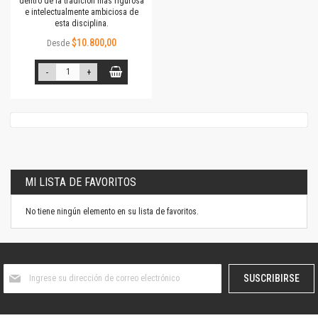
dentro de la tradición más rigurosa
e intelectualmente ambiciosa de
esta disciplina.
$10.800,00
Desde
-
+
MI LISTA DE FAVORITOS
No tiene ningún elemento en su lista de favoritos.
Suscríbase
SUSCRIBIRSE
al
boletín
informativo: