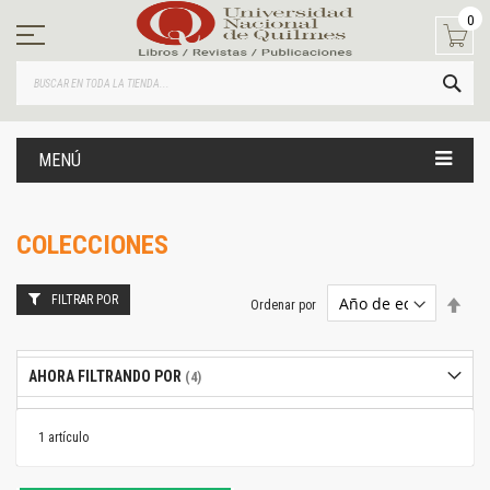
Ir
0
al
contenido
BUS
MENÚ
COLECCIONES
FILTRAR POR
Estab
Ordenar por
dire
desc
AHORA FILTRANDO POR
1
artículo