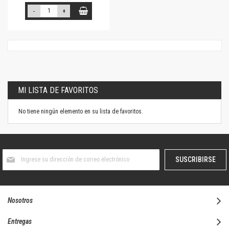
-
+
MI LISTA DE FAVORITOS
No tiene ningún elemento en su lista de favoritos.
Suscríbase
SUSCRIBIRSE
al
boletín
informativo:
Nosotros
Entregas