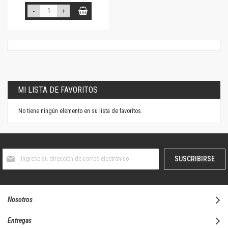
-
+
MI LISTA DE FAVORITOS
No tiene ningún elemento en su lista de favoritos.
Suscríbase
SUSCRIBIRSE
al
boletín
informativo:
Nosotros
Entregas