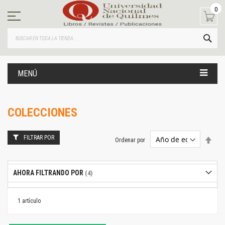
Ir
0
al
contenido
BUS
MENÚ
COLECCIONES
FILTRAR POR
Estab
Ordenar por
dire
desc
AHORA FILTRANDO POR
1
artículo