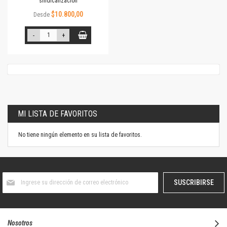
sindicalización
$10.800,00
Desde
-
+
MI LISTA DE FAVORITOS
No tiene ningún elemento en su lista de favoritos.
Suscríbase
SUSCRIBIRSE
al
boletín
informativo:
Nosotros