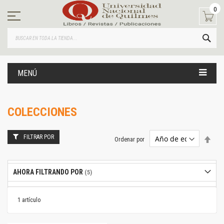
Ir
0
al
contenido
BUS
MENÚ
COLECCIONES
FILTRAR POR
Estab
Ordenar por
dire
desc
AHORA FILTRANDO POR
1
artículo