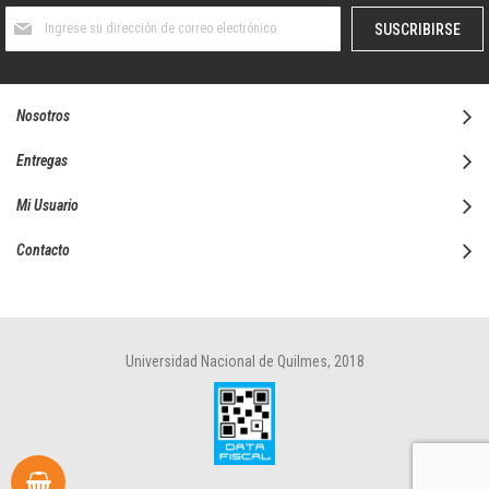
Suscríbase
SUSCRIBIRSE
al
boletín
informativo:
Nosotros
Entregas
Mi Usuario
Contacto
Universidad Nacional de Quilmes, 2018