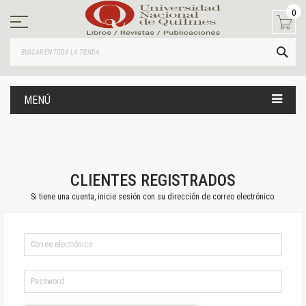
Ir
0
al
contenido
BUS
MENÚ
CLIENTES REGISTRADOS
Si tiene una cuenta, inicie sesión con su dirección de correo electrónico.