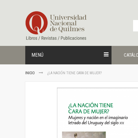
Ir
al
contenido
MENÚ
CATÁL
INICIO
¿LA NACIÓN TIENE CARA DE MUJER?
Saltar
al
final
de
la
galería
de
imágenes