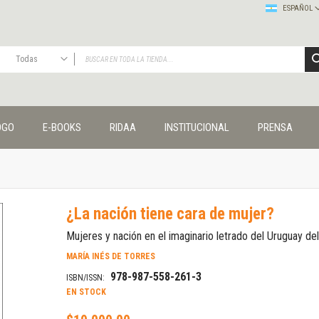
ESPAÑOL
Todas
TODAS
Publicaciones
OGO
E-BOOKS
RIDAA
INSTITUCIONAL
PRENSA
Editorial
Colecciones
Administración y economía
Coedición UNQ / Clacso
Coedición UNQ / UNC
¿La nación tiene cara de mujer?
Comunicación y cultura
Crímenes y violencias
Mujeres y nación en el imaginario letrado del Uruguay del
Cuadernos universitarios
MARÍA INÉS DE TORRES
Derechos humanos
978-987-558-261-3
ISBN/ISSN:
Ediciones especiales
EN STOCK
Géneros