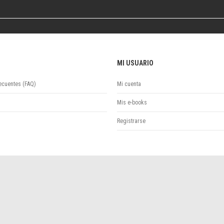
Colecciones
Ideas de Educación Virtual
Unidad de Publicaciones del Departamento de Economía y Administración
Colecciones
Otros títulos
MI USUARIO
Economía y Gestión
Economía y Sociedad
ecuentes (FAQ)
Mi cuenta
Series
Mis e-books
Investigación
Unidad de Publicaciones del Departamento de Ciencias Sociales
Registrarse
Series
Encuentros
Investigación
Tesis Grado
Tesis Posgrado
Cursos
Experiencias
Escuela de Artes