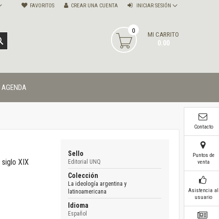
FAVORITOS
CREAR UNA CUENTA
INICIAR SESIÓN
0
MI CARRITO
BUSCAR
0.00
AGENDA
Contacto
Sello
Puntos de
 siglo XIX
Editorial UNQ
venta
Colección
La ideología argentina y
Asistencia al
latinoamericana
usuario
Idioma
Español