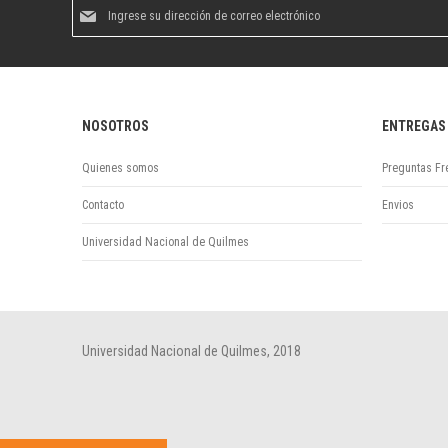
Suscríbase
al
boletín
informativo:
NOSOTROS
ENTREGAS
Quienes somos
Preguntas Fr
Contacto
Envios
Universidad Nacional de Quilmes
Universidad Nacional de Quilmes, 2018