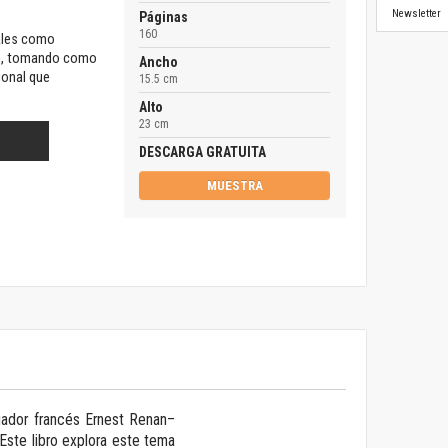
Newsletter
Páginas
160
nales como
ulo, tomando como
Ancho
ional que
15.5 cm
Alto
23 cm
DESCARGA GRATUITA
MUESTRA
iador francés Ernest Renan–
 Este libro explora este tema