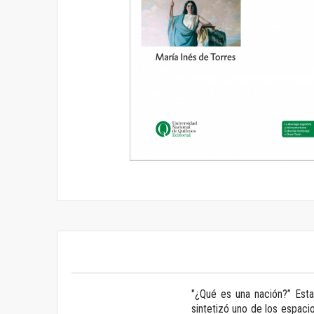
Saltar
al
comienzo
de
la
galería
de
imágenes
"¿Qué es una nación?” Esta
sintetizó uno de los espacio