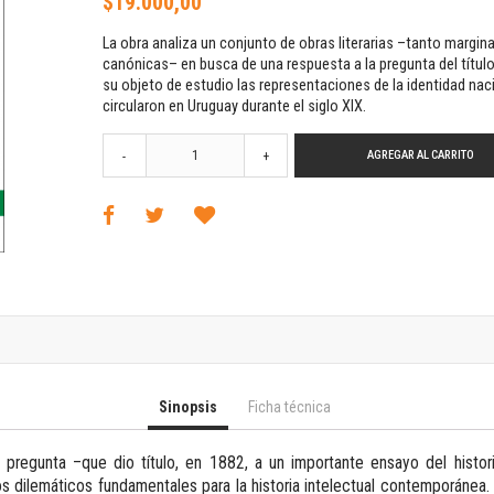
$19.000,00
Horizontes en las artes
La ideología argentina y latinoamericana
La obra analiza un conjunto de obras literarias –tanto margi
Las ciudades y las ideas
canónicas– en busca de una respuesta a la pregunta del tít
su objeto de estudio las representaciones de la identidad nac
Serie Nuevas aproximaciones
circularon en Uruguay durante el siglo XIX.
Serie Clásicos latinoamericanos
Medios&redes
AGREGAR AL CARRITO
-
+
Música y ciencia
Serie Arte sonoro
Nuevos enfoques en ciencia y tecnología
Sociedad-tecnología-ciencia
Serie digital
Territorio y acumulación: conflictividades y alternativas
Textos y lecturas en ciencias sociales
Serie Punto de encuentros
Publicaciones periódicas
Sinopsis
Ficha técnica
Prismas
Redes
 pregunta –que dio título, en 1882, a un importante ensayo del histor
Revista de Ciencias Sociales. Primera época
s dilemáticos fundamentales para la historia intelectual contemporánea.