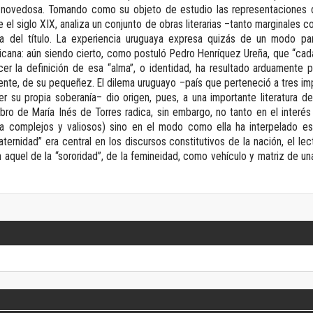
Revista de Ciencias Sociales. Segunda época
a novedosa. Tomando como su objeto de estudio las representaciones d
Fondo editorial
e el siglo XIX, analiza un conjunto de obras literarias –tanto marginale
a del título. La experiencia uruguaya expresa quizás de un modo pa
Biomedicina
icana: aún siendo cierto, como postuló Pedro Henríquez Ureña, que “ca
Coediciones
ecer la definición de esa “alma”, o identidad, ha resultado arduamente 
Jornadas académicas
nte, de su pequeñez. El dilema uruguayo –país que perteneció a tres im
La ideología argentina
r su propia soberanía– dio origen, pues, a una importante literatura de
Libros de arte
libro de María Inés de Torres radica, sin embargo, no tanto en el interés
da complejos y valiosos) sino en el modo como ella ha interpelado ese
Otros títulos
aternidad” era central en los discursos constitutivos de la nación, el lect
Textos para la enseñanza universitaria
 aquel de la “sororidad”, de la femineidad, como vehículo y matriz de un
Intersecciones
Convergencia. Entre memoria y sociedad
Filosofía y ciencia
Política
Serie Clásica
Serie Contemporánea
Unidad de Publicaciones del Departamento de Ciencia y Tecnología
Colecciones
Universidad Virtual de Quilmes