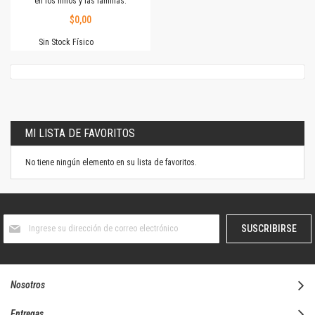
en los niños y las familias.
$0,00
Sin Stock Físico
MI LISTA DE FAVORITOS
No tiene ningún elemento en su lista de favoritos.
Suscríbase
SUSCRIBIRSE
al
boletín
informativo:
Nosotros
Entregas