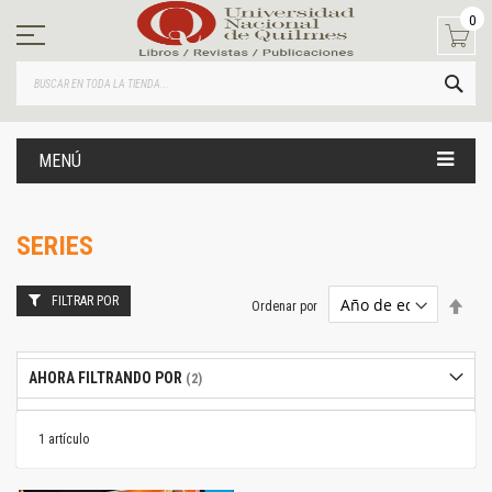
Ir
0
al
contenido
BUS
MENÚ
SERIES
FILTRAR POR
Estab
Ordenar por
dire
desc
AHORA FILTRANDO POR
1
artículo