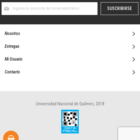
Suscríbase
SUSCRIBIRSE
al
boletín
informativo:
Nosotros
Entregas
Mi Usuario
Contacto
Universidad Nacional de Quilmes, 2018