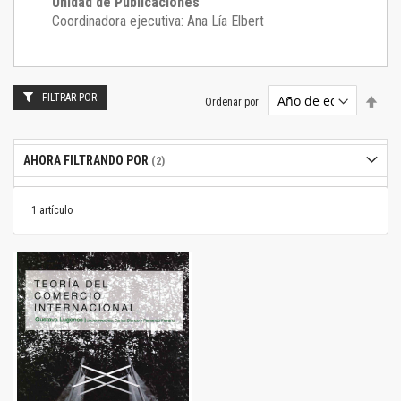
Unidad de Publicaciones
Coordinadora ejecutiva: Ana Lía Elbert
FILTRAR POR
Estab
Ordenar por
dire
desc
AHORA FILTRANDO POR
1
artículo