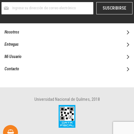
Suscríbase
SUSCRIBIRSE
al
boletín
informativo:
Nosotros
Entregas
Mi Usuario
Contacto
Universidad Nacional de Quilmes, 2018