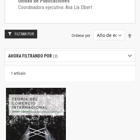
Unidad de Publicaciones
Coordinadora ejecutiva: Ana Lía Elbert
FILTRAR POR
Estab
Ordenar por
dire
desc
AHORA FILTRANDO POR
1
artículo