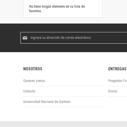
No tiene ningún elemento en su lista de
favoritos.
Suscríbase
al
boletín
informativo:
NOSOTROS
ENTREGAS
Quienes somos
Preguntas Fr
Contacto
Envios
Universidad Nacional de Quilmes