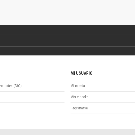
Colecciones
Ideas de Educación Virtual
Unidad de Publicaciones del Departamento de Economía y Administración
Colecciones
Otros títulos
Economía y Gestión
Economía y Sociedad
Series
Investigación
Unidad de Publicaciones del Departamento de Ciencias Sociales
MI USUARIO
Series
Encuentros
ecuentes (FAQ)
Mi cuenta
Investigación
Mis e-books
Tesis Grado
Tesis Posgrado
Registrarse
Cursos
Experiencias
Escuela de Artes