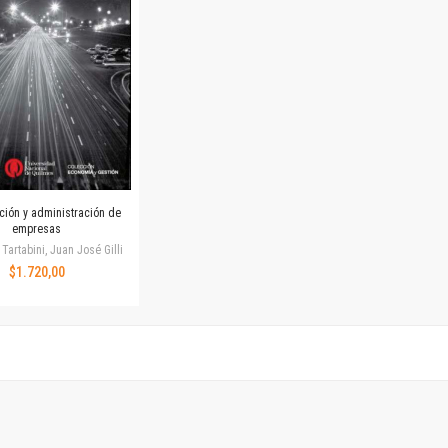
Revista de Ciencias Sociales. Segunda época
Fondo editorial
Biomedicina
Coediciones
Jornadas académicas
La ideología argentina
Libros de arte
Otros títulos
Textos para la enseñanza universitaria
ión y administración de
empresas
Intersecciones
Tartabini, Juan José Gilli
Convergencia. Entre memoria y sociedad
$1.720,00
Filosofía y ciencia
Política
Serie Clásica
Serie Contemporánea
Unidad de Publicaciones del Departamento de Ciencia y Tecnología
Colecciones
Universidad Virtual de Quilmes