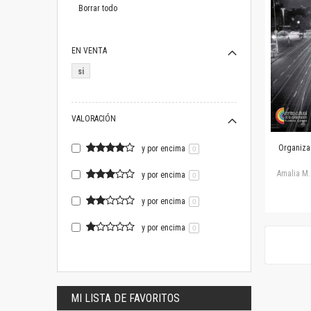
artículo
Borrar todo
EN VENTA
si
VALORACIÓN
Organizac
y por encima
0
Amalia M. 
y por encima
0
y por encima
0
y por encima
0
MI LISTA DE FAVORITOS