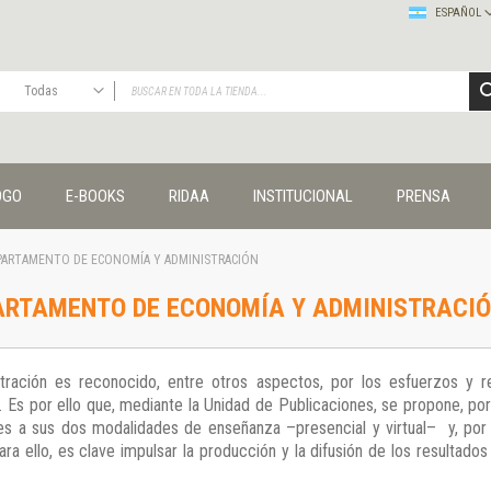
ESPAÑOL
Todas
TODAS
Publicaciones
OGO
E-BOOKS
RIDAA
INSTITUCIONAL
PRENSA
Editorial
Colecciones
Administración y economía
EPARTAMENTO DE ECONOMÍA Y ADMINISTRACIÓN
Coedición UNQ / Clacso
PARTAMENTO DE ECONOMÍA Y ADMINISTRACI
Coedición UNQ / UNC
Comunicación y cultura
Crímenes y violencias
ración es reconocido, entre otros aspectos, por los esfuerzos y re
Cuadernos universitarios
a. Es por ello que, mediante la Unidad de Publicaciones, se propone, por
Derechos humanos
s a sus dos modalidades de enseñanza –presencial y virtual– y, por o
Ediciones especiales
a ello, es clave impulsar la producción y la difusión de los resultado
Géneros