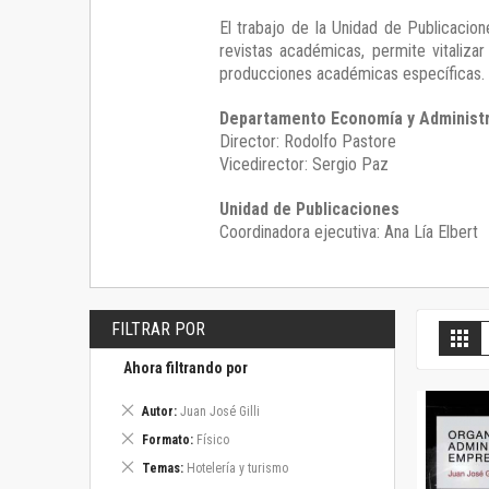
El trabajo de la Unidad de Publicacio
revistas académicas, permite vitalizar
producciones académicas específicas.
Departamento Economía y Administ
Director: Rodolfo Pastore
Vicedirector: Sergio Paz
Unidad de Publicaciones
Coordinadora ejecutiva: Ana Lía Elbert
FILTRAR POR
V
Gril
c
Ahora filtrando por
Eliminar
Autor
Juan José Gilli
este
Eliminar
Formato
Físico
artículo
este
Eliminar
Temas
Hotelería y turismo
artículo
este