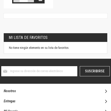
MI LISTA DE FAVORITOS
No tiene ningún elemento en su lista de favoritos.
Suscríbase
SUSCRIBIRSE
al
boletín
informativo:
Nosotros
Entregas