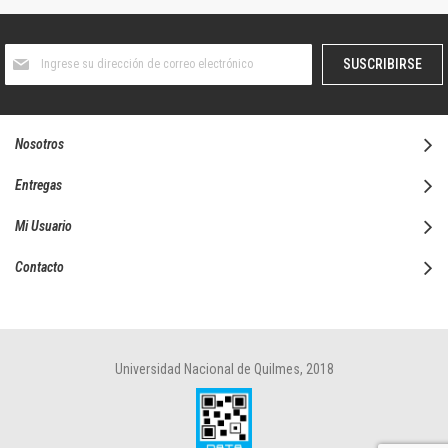
Suscríbase
SUSCRIBIRSE
al
boletín
informativo:
Nosotros
Entregas
Mi Usuario
Contacto
Universidad Nacional de Quilmes, 2018