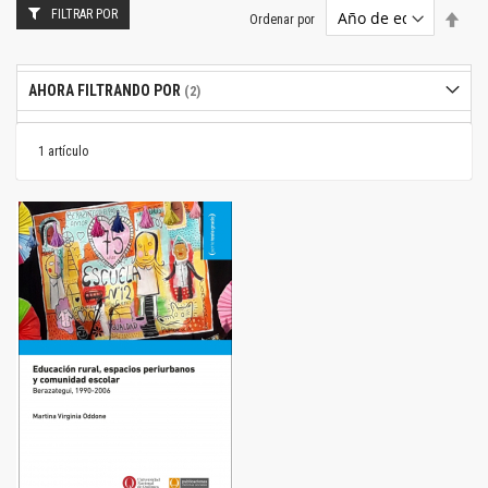
FILTRAR POR
Estab
Ordenar por
dire
desc
AHORA FILTRANDO POR
1
artículo