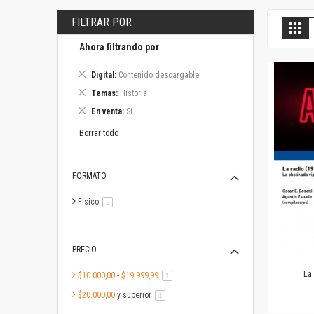
FILTRAR POR
V
Gril
c
Ahora filtrando por
Eliminar
Digital
Contenido descargable
este
Eliminar
Temas
Historia
artículo
este
Eliminar
En venta
Si
artículo
este
artículo
Borrar todo
FORMATO
Físico
artículo
2
PRECIO
La
$10.000,00
-
$19.999,99
artículo
1
$20.000,00
y superior
artículo
1