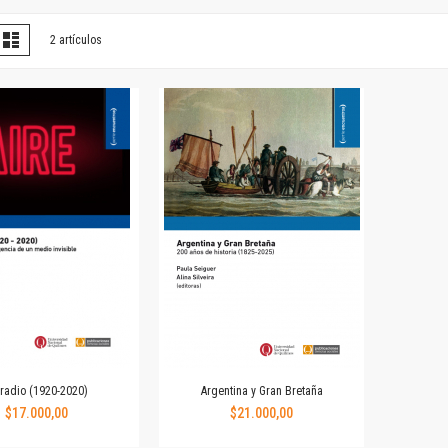
Horizontes en las artes
La ideología argentina y latinoamericana
er
la
Lista
2
artículos
omo
Las ciudades y las ideas
Serie Nuevas aproximaciones
Serie Clásicos latinoamericanos
Medios&redes
Música y ciencia
Serie Arte sonoro
Nuevos enfoques en ciencia y tecnología
Sociedad-tecnología-ciencia
Serie digital
Territorio y acumulación: conflictividades y alternativas
Textos y lecturas en ciencias sociales
Serie Punto de encuentros
Publicaciones periódicas
Prismas
 radio (1920-2020)
Argentina y Gran Bretaña
Redes
$17.000,00
$21.000,00
Revista de Ciencias Sociales. Primera época