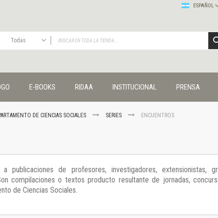
ESPAÑOL
Todas
TODAS
Publicaciones
OGO
E-BOOKS
RIDAA
INSTITUCIONAL
PRENSA
Editorial
Colecciones
Administración y economía
PARTAMENTO DE CIENCIAS SOCIALES
SERIES
ENCUENTROS
Coedición UNQ / Clacso
Coedición UNQ / UNC
Comunicación y cultura
Crímenes y violencias
a publicaciones de profesores, investigadores, extensionistas, g
Cuadernos universitarios
on compilaciones o textos producto resultante de jornadas, concurso
Derechos humanos
nto de Ciencias Sociales.
Ediciones especiales
Géneros