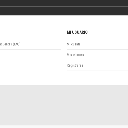
Colecciones
Ideas de Educación Virtual
Unidad de Publicaciones del Departamento de Economía y Administración
Colecciones
Otros títulos
MI USUARIO
Economía y Gestión
ecuentes (FAQ)
Mi cuenta
Economía y Sociedad
Series
Mis e-books
Investigación
Registrarse
Unidad de Publicaciones del Departamento de Ciencias Sociales
Series
Encuentros
Investigación
Tesis Grado
Tesis Posgrado
Cursos
Experiencias
Escuela de Artes