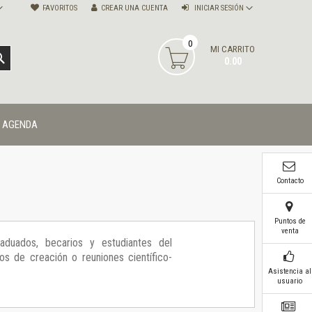
FAVORITOS
CREAR UNA CUENTA
INICIAR SESIÓN
0
MI CARRITO
BUSCAR
0.00
AGENDA
Contacto
Puntos de
venta
raduados, becarios y estudiantes del
s de creación o reuniones científico-
Asistencia al
usuario