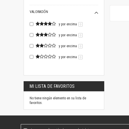
VALORACIÓN
y por encima
0
y por encima
0
y por encima
0
y por encima
0
MI LISTA DE FAVORITOS
No tiene ningún elemento en su lista de
favoritos.
Suscríbase