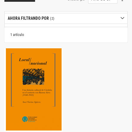
dire
desc
AHORA FILTRANDO POR
1
artículo