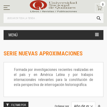
Ir
0
al
contenido
BUS
MENÚ
SERIE NUEVAS APROXIMACIONES
Formada por investigaciones recientes realizadas en
el país y en América Latina y por trabajos
internacionales relevantes para la constitución de
esta perspectiva de interrogación historiográfica.
FILTRAR POR
Estab
Ordenar por