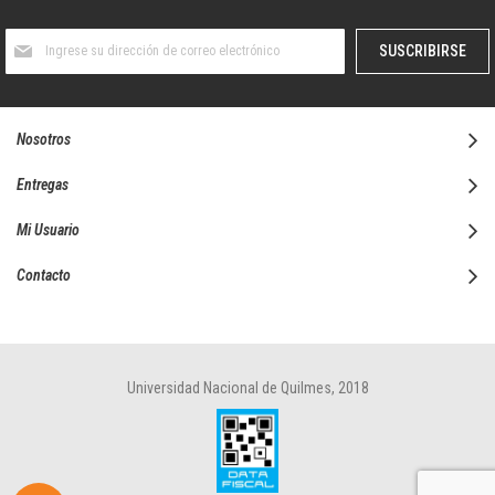
Suscríbase
SUSCRIBIRSE
al
boletín
informativo:
Nosotros
Entregas
Mi Usuario
Contacto
Universidad Nacional de Quilmes, 2018