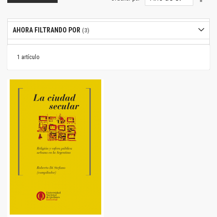
dire
desc
AHORA FILTRANDO POR
1
artículo