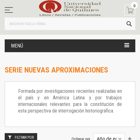
Ir
0
al
contenido
BUS
MENÚ
SERIE NUEVAS APROXIMACIONES
Formada por investigaciones recientes realizadas en
el país y en América Latina y por trabajos
internacionales relevantes para la constitución de
esta perspectiva de interrogación historiográfica.
FILTRAR POR
Estab
Ordenar por