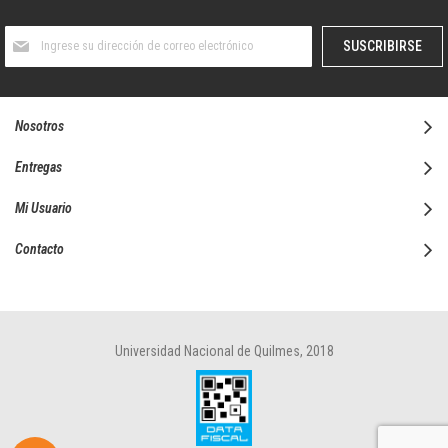
Suscríbase
SUSCRIBIRSE
al
boletín
informativo:
Nosotros
Entregas
Mi Usuario
Contacto
Universidad Nacional de Quilmes, 2018