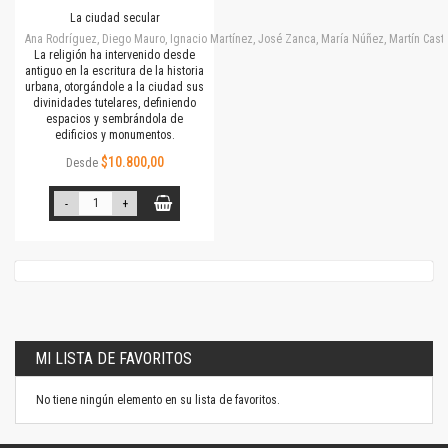
La ciudad secular
Ana Rodríguez, Diego Mauro, Ignacio Martínez, José Zanca, María Núñez, Martín Cast
La religión ha intervenido desde
antiguo en la escritura de la historia
urbana, otorgándole a la ciudad sus
divinidades tutelares, definiendo
espacios y sembrándola de
edificios y monumentos.
$10.800,00
Desde
-
+
MI LISTA DE FAVORITOS
No tiene ningún elemento en su lista de favoritos.