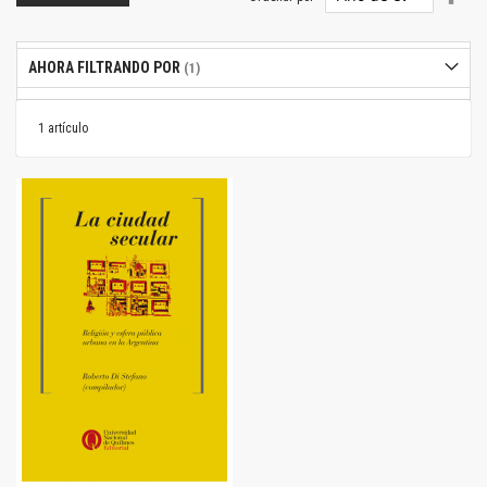
dire
desc
AHORA FILTRANDO POR
1
artículo