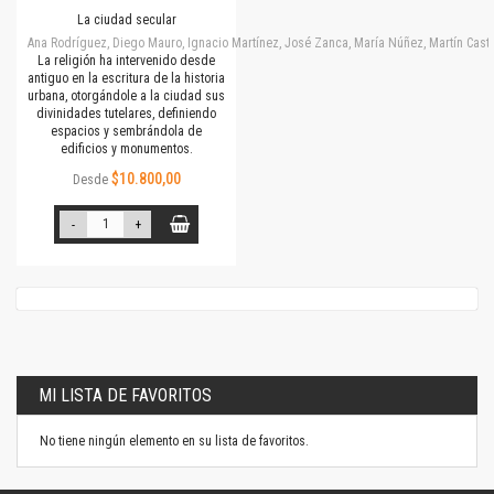
La ciudad secular
Ana Rodríguez, Diego Mauro, Ignacio Martínez, José Zanca, María Núñez, Martín Cast
La religión ha intervenido desde
antiguo en la escritura de la historia
urbana, otorgándole a la ciudad sus
divinidades tutelares, definiendo
espacios y sembrándola de
edificios y monumentos.
$10.800,00
Desde
-
+
MI LISTA DE FAVORITOS
No tiene ningún elemento en su lista de favoritos.