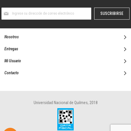
Suscríbase
SUSCRIBIRSE
al
boletín
informativo:
Nosotros
Entregas
Mi Usuario
Contacto
Universidad Nacional de Quilmes, 2018