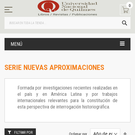
Ir
0
al
contenido
BUS
MENÚ
SERIE NUEVAS APROXIMACIONES
Formada por investigaciones recientes realizadas en
el país y en América Latina y por trabajos
internacionales relevantes para la constitución de
esta perspectiva de interrogación historiográfica.
FILTRAR POR
Estab
Ordenar por