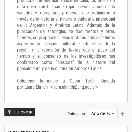
producción intelectual latinoamericana, los títulos de
esta colección buscan arrojar nueva luz sobre los
variados y complejos procesos que definieron a
través de la historia el itinerario cultural e intelectual
de la Argentina y América Latina. Además de la
publicación de antologías de documentos y otras
fuentes, se proponen nuevas lecturas sobre distintos
aspectos del pasado cultural e intelectual de la
región, y la reedición de textos que el paso del
tiempo y el consenso de los investigadores han
confirmado como “clásicos” de la historia del
pensamiento y de la cultura en América Latina.
Colección homenaje a Oscar Terán. Dirigida
por
Laura Ehrlich
<
laura.ehrlich@unq.edu.ar
>
FILTRAR POR
Estab
Ordenar por
dire
desc