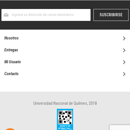
Suscríbase
SUSCRIBIRSE
al
boletín
informativo:
Nosotros
Entregas
Mi Usuario
Contacto
Universidad Nacional de Quilmes, 2018