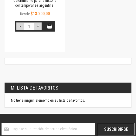
determinante para la historia
contemporánea argentina.
$13.200,00
Desde
-
+
MI LISTA DE FAVORITOS
No tiene ningún elemento en su lista de favoritos.
Suscríbase
SUSCRIBIRSE
al
boletín