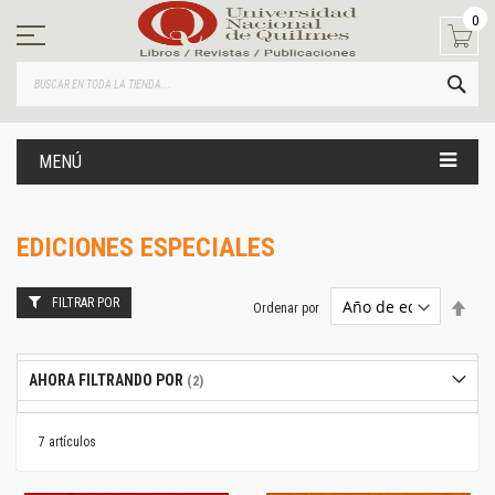
Ir
0
al
contenido
BUS
MENÚ
EDICIONES ESPECIALES
FILTRAR POR
Estab
Ordenar por
dire
desc
AHORA FILTRANDO POR
7
artículos